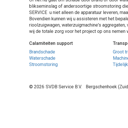
blikseminslag of andersoortige stroomstoring die 
SERVICE u niet alleen de apparatuur leveren, maar
Bovendien kunnen wij u assisteren met het bepale
rioolzuigwagen, waterzuigmachine's aggregaten, v
wij de totale zorg voor het project op ons nemen
Calamiteiten support
Transp
Brandschade
Groot t
Waterschade
Machine
Stroomstoring
Tijdeli
© 2026
SVDB Service B.V.
Bergschenhoek (Zuid