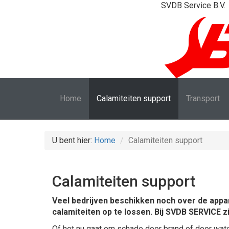
SVDB Service B.V.
Home
Calamiteiten support
Transport
U bent hier:
Home
Calamiteiten support
Calamiteiten support
Veel bedrijven beschikken noch over de appar
calamiteiten op te lossen. Bij SVDB SERVICE zi
Of het nu gaat om schade door brand of door water 