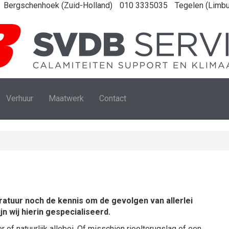
Bergschenhoek (Zuid-Holland)
010 3335035
Tegelen (Limbu
Verhuur
Maatwerk
Contact
atuur noch de kennis om de gevolgen van allerlei
jn wij hierin gespecialiseerd.
of natuurlijk allebei. Of misschien rioolterugslag of een