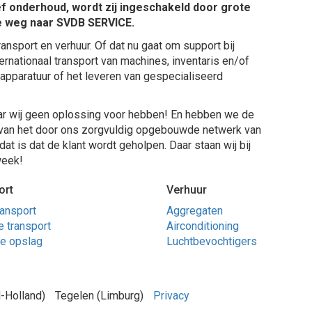
ef onderhoud, wordt zij ingeschakeld door grote
de weg naar SVDB SERVICE.
ransport en verhuur. Of dat nu gaat om support bij
ernationaal transport van machines, inventaris en/of
apparatuur of het leveren van gespecialiseerd
ar wij geen oplossing voor hebben! En hebben we de
ik van het door ons zorgvuldig opgebouwde netwerk van
dat is dat de klant wordt geholpen. Daar staan wij bij
week!
ort
Verhuur
ransport
Aggregaten
 transport
Airconditioning
jke opslag
Luchtbevochtigers
-Holland)
Tegelen (Limburg)
Privacy