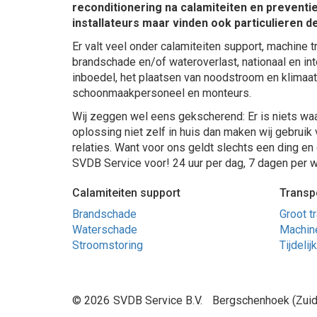
reconditionering na calamiteiten en preventi
installateurs maar vinden ook particulieren 
Er valt veel onder calamiteiten support, machine t
brandschade en/of wateroverlast, nationaal en int
inboedel, het plaatsen van noodstroom en klimaat
schoonmaakpersoneel en monteurs.
Wij zeggen wel eens gekscherend: Er is niets wa
oplossing niet zelf in huis dan maken wij gebru
relaties. Want voor ons geldt slechts een ding en 
SVDB Service voor! 24 uur per dag, 7 dagen per 
Calamiteiten support
Transp
Brandschade
Groot t
Waterschade
Machine
Stroomstoring
Tijdeli
© 2026
SVDB Service B.V.
Bergschenhoek (Zuid